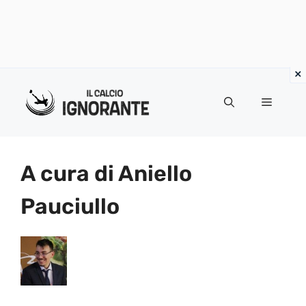
Vai
al
Menu
contenuto
A cura di Aniello
Pauciullo