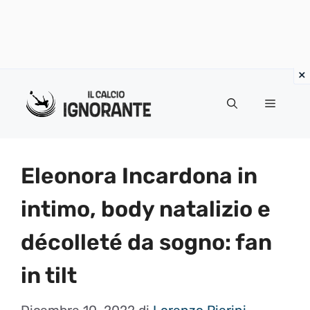
Vai
al
Menu
contenuto
Eleonora Incardona in
intimo, body natalizio e
décolleté da sogno: fan
in tilt