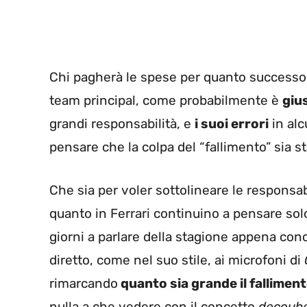
Chi pagherà le spese per quanto successo sa
team principal, come probabilmente è
giu
grandi responsabilità, e
i suoi errori
in al
pensare che la colpa del “fallimento” sia s
Che sia per voler sottolineare le responsab
quanto in Ferrari continuino a pensare solo 
giorni a parlare della stagione appena conc
diretto, come nel suo stile, ai microfoni di
rimarcando
quanto sia grande il falliment
nulla a che vedere con il concetto
decoube