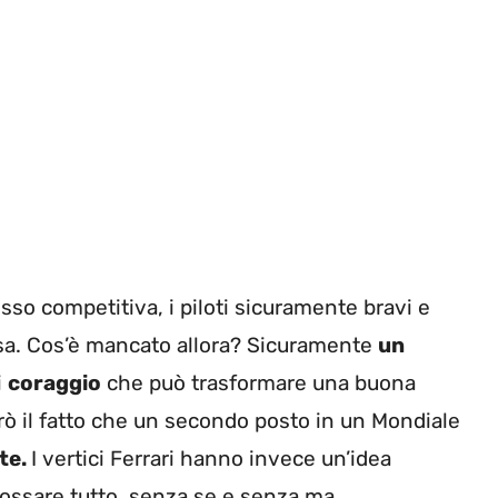
so competitiva, i piloti sicuramente bravi e
resa. Cos’è mancato allora? Sicuramente
un
i
coraggio
che può trasformare una buona
rò il fatto che un secondo posto in un Mondiale
te.
I vertici Ferrari hanno invece un’idea
fossare tutto, senza se e senza ma,