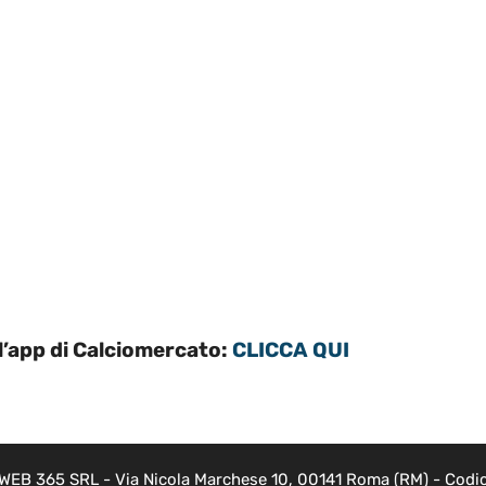
’app di Calciomercato:
CLICCA QUI
i WEB 365 SRL - Via Nicola Marchese 10, 00141 Roma (RM) - Codice