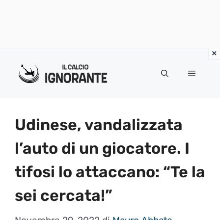
Vai
al
Menu
contenuto
Udinese, vandalizzata
l’auto di un giocatore. I
tifosi lo attaccano: “Te la
sei cercata!”