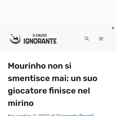
Vai
al
Menu
contenuto
Mourinho non si
smentisce mai: un suo
giocatore finisce nel
mirino