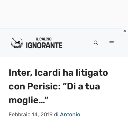
Vai
al
Menu
contenuto
Inter, Icardi ha litigato
con Perisic: “Di a tua
moglie…”
Febbraio 14, 2019
di
Antonio