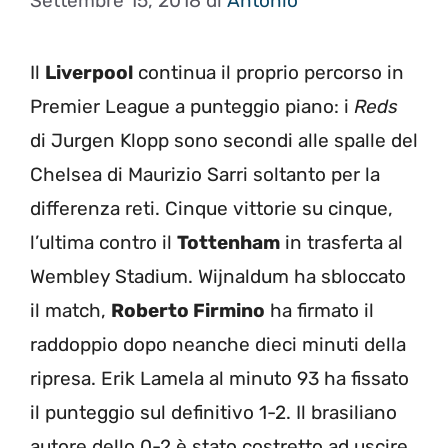
Settembre 15, 2018
di
Antonio
Il
Liverpool
continua il proprio percorso in
Premier League a punteggio piano: i
Reds
di Jurgen Klopp sono secondi alle spalle del
Chelsea di Maurizio Sarri soltanto per la
differenza reti. Cinque vittorie su cinque,
l’ultima contro il
Tottenham
in trasferta al
Wembley Stadium. Wijnaldum ha sbloccato
il match,
Roberto Firmino
ha firmato il
raddoppio dopo neanche dieci minuti della
ripresa. Erik Lamela al minuto 93 ha fissato
il punteggio sul definitivo 1-2. Il brasiliano
autore dello 0-2 è stato costretto ad uscire