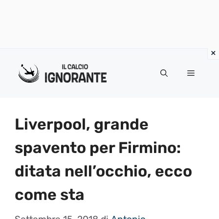
Vai
al
Menu
contenuto
Liverpool, grande
spavento per Firmino:
ditata nell’occhio, ecco
come sta