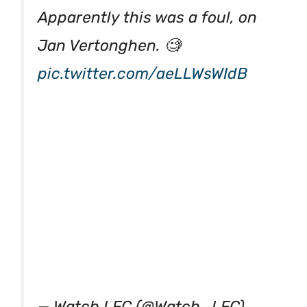
Apparently this was a foul, on
Jan Vertonghen. 🧐
pic.twitter.com/aeLLWsWIdB
— Watch LFC (@Watch_LFC)