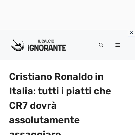
Vai
al
Menu
contenuto
Cristiano Ronaldo in
Italia: tutti i piatti che
CR7 dovrà
assolutamente
assaggiare