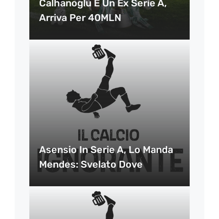
Calhanoglu È Un Ex Serie A,
Arriva Per 40MLN
Asensio In Serie A, Lo Manda
Mendes: Svelato Dove