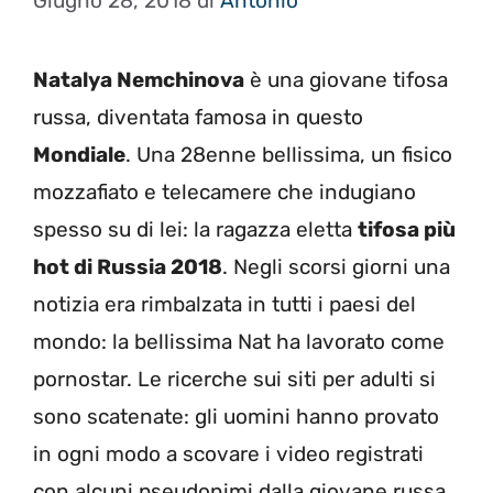
Giugno 28, 2018
di
Antonio
Natalya Nemchinova
è una giovane tifosa
russa, diventata famosa in questo
Mondiale
. Una 28enne bellissima, un fisico
mozzafiato e telecamere che indugiano
spesso su di lei: la ragazza eletta
tifosa più
hot di Russia 2018
. Negli scorsi giorni una
notizia era rimbalzata in tutti i paesi del
mondo: la bellissima Nat ha lavorato come
pornostar. Le ricerche sui siti per adulti si
sono scatenate: gli uomini hanno provato
in ogni modo a scovare i video registrati
con alcuni pseudonimi dalla giovane russa.