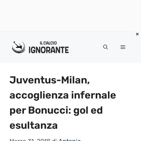
Vai
al
Menu
contenuto
Juventus-Milan,
accoglienza infernale
per Bonucci: gol ed
esultanza