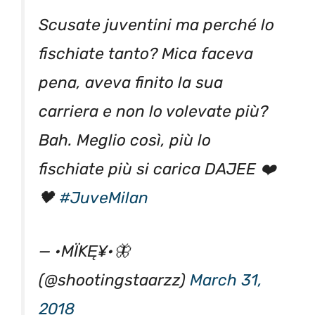
Scusate juventini ma perché lo
fischiate tanto? Mica faceva
pena, aveva finito la sua
carriera e non lo volevate più?
Bah. Meglio così, più lo
fischiate più si carica DAJEE ❤️
🖤
#JuveMilan
— •MÏKĘ¥•🦋
(@shootingstaarzz)
March 31,
2018