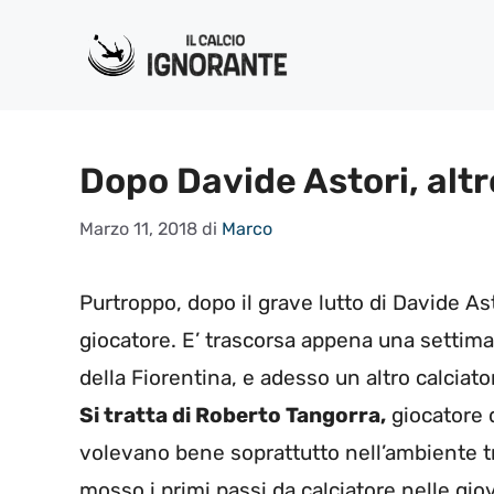
Vai
al
contenuto
Dopo Davide Astori, altr
Marzo 11, 2018
di
Marco
Purtroppo, dopo il grave lutto di Davide As
giocatore. E’ trascorsa appena una settima
della Fiorentina, e adesso un altro calcia
Si tratta di Roberto Tangorra,
giocatore d
volevano bene soprattutto nell’ambiente tr
mosso i primi passi da calciatore nelle gio