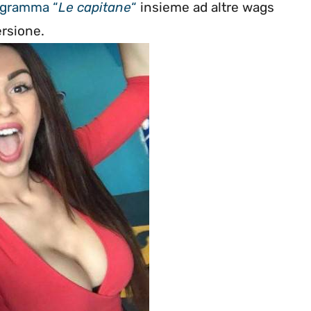
ogramma “
Le capitane
“
insieme ad altre wags
ersione.