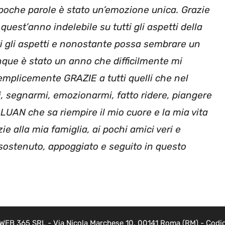
n poche parole è stato un’emozione unica. Grazie
quest’anno indelebile su tutti gli aspetti della
ti gli aspetti e nonostante possa sembrare un
que è stato un anno che difficilmente mi
 semplicemente GRAZIE a tutti quelli che nel
 segnarmi, emozionarmi, fatto ridere, piangere
io LUAN che sa riempire il mio cuore e la mia vita
ie alla mia famiglia, ai pochi amici veri e
 sostenuto, appoggiato e seguito in questo
i WEB 365 SRL - Via Nicola Marchese 10, 00141 Roma (RM) - Codice