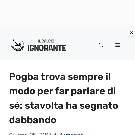
Vai
al
Menu
contenuto
Pogba trova sempre il
modo per far parlare di
sé: stavolta ha segnato
dabbando