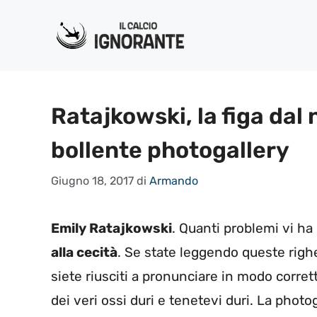
Vai
al
contenuto
Ratajkowski, la figa dal
bollente photogallery
Giugno 18, 2017
di
Armando
Emily Ratajkowski
. Quanti problemi vi h
alla cecità
. Se state leggendo queste righ
siete riusciti a pronunciare in modo corret
dei veri ossi duri e tenetevi duri. La phot